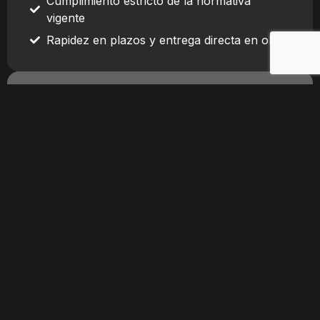
Cumplimiento estricto de la normativa
vigente
Rapidez en plazos y entrega directa en obra
Compromiso con la
calidad y la seguridad
En Grupo Stamhart trabajamos bajo criterios de
calidad, seguridad y cumplimiento normativo,
fundamentales en el sector de la construcción.
Nuestro objetivo es ofrecer soluciones
duraderas, seguras y alineadas con las
exigencias técnicas de cada obra.
La mejora continua y la atención al detalle
forman parte de nuestra forma de trabajar.